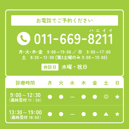
お電話でご予約ください
:
:
:
:
月･火･木･金 9
00～19
00 ／ 日 9
00～17
00
:
:
:
:
土 8
30～13
00 (第3土曜のみ 9
00～15
00)
水曜・祝日
休診日
診療時間
月
火
水
木
金
土
日
:
:
9
00～12
30
-
●
●
●
●
◎
★
（最終受付 11：30）
:
:
13
30～19
00
-
●
●
●
●
▲
★
:
（最終受付 18
00）